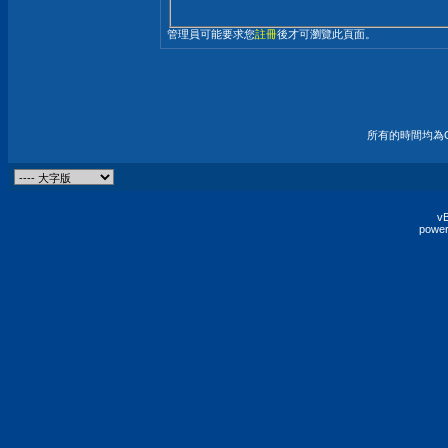
管理員可能要求您
註冊
後才可瀏覽此頁面。
所有的時間均為G
vB
power