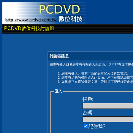
PCDVD數位科技討論區
討論區訊息
您沒有登入或者您沒有權限進入此頁面。這可能有如下幾個
您沒有登入。填寫下面的表單登入後再次嘗試。
您沒有足夠的權限進入此頁面。您正在嘗試編輯
如果您正在嘗試發表文章，管理員可能已經禁止
登入
帳戶:
密碼:
記住我?