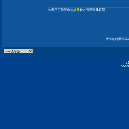
管理員可能要求您
註冊
後才可瀏覽此頁面。
所有的時間均為G
vB
power