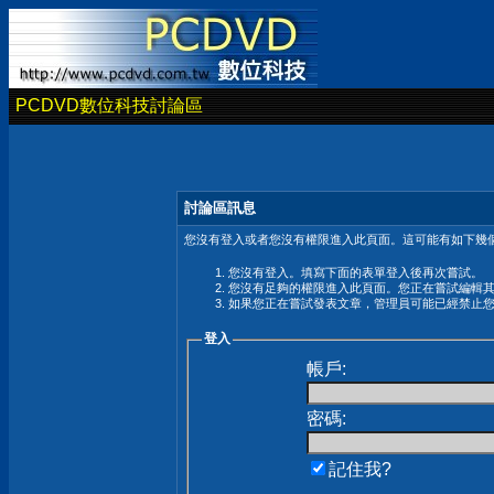
PCDVD數位科技討論區
討論區訊息
您沒有登入或者您沒有權限進入此頁面。這可能有如下幾個
您沒有登入。填寫下面的表單登入後再次嘗試。
您沒有足夠的權限進入此頁面。您正在嘗試編輯
如果您正在嘗試發表文章，管理員可能已經禁止
登入
帳戶:
密碼:
記住我?