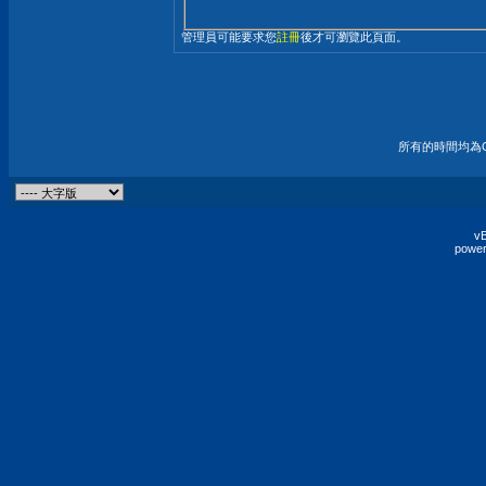
管理員可能要求您
註冊
後才可瀏覽此頁面。
所有的時間均為G
vB
power