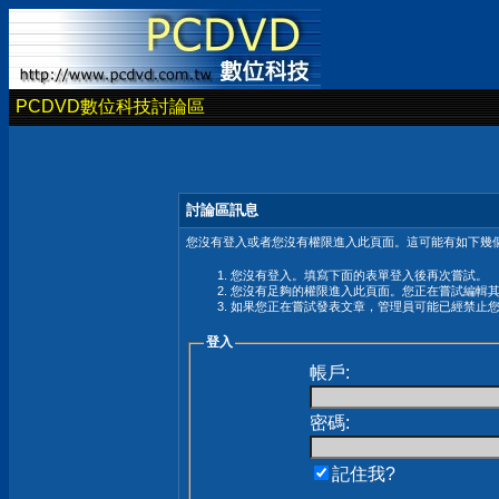
PCDVD數位科技討論區
討論區訊息
您沒有登入或者您沒有權限進入此頁面。這可能有如下幾個
您沒有登入。填寫下面的表單登入後再次嘗試。
您沒有足夠的權限進入此頁面。您正在嘗試編輯
如果您正在嘗試發表文章，管理員可能已經禁止
登入
帳戶:
密碼:
記住我?