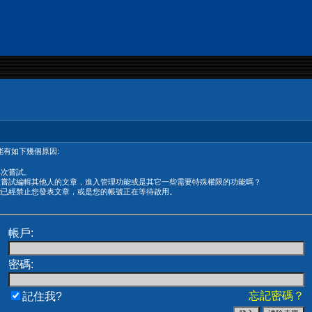
有如下幾個原因:
再次嘗試。
在嘗試編輯其他人的文章，進入管理功能或是其它一些需要特殊權限的功能嗎？
能已經禁止您發表文章，或是您的帳號正在等待啟用。
帳戶:
密碼:
忘記密碼？
記住我?