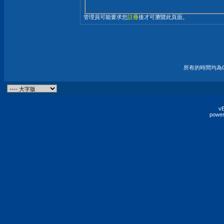
管理員可能要求您
註冊
後才可瀏覽此頁面。
所有的時間均為G
vB
power