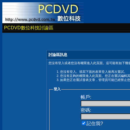
PCDVD數位科技討論區
討論區訊息
您沒有登入或者您沒有權限進入此頁面。這可能有如下幾個
您沒有登入。填寫下面的表單登入後再次嘗試。
您沒有足夠的權限進入此頁面。您正在嘗試編輯
如果您正在嘗試發表文章，管理員可能已經禁止
登入
帳戶:
密碼:
記住我?