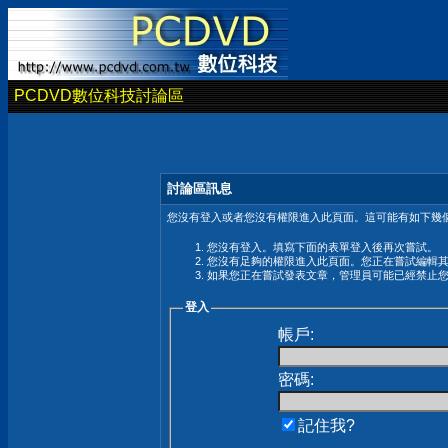
PCDVD數位科技討論區
討論區訊息
您沒有登入或者您沒有權限進入此頁面。這可能有如下幾個
您沒有登入。填寫下面的表單登入後再次嘗試。
您沒有足夠的權限進入此頁面。您正在嘗試編輯
如果您正在嘗試發表文章，管理員可能已經禁止
登入
帳戶:
密碼:
記住我?