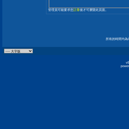
管理員可能要求您
註冊
後才可瀏覽此頁面。
所有的時間均為G
vB
power