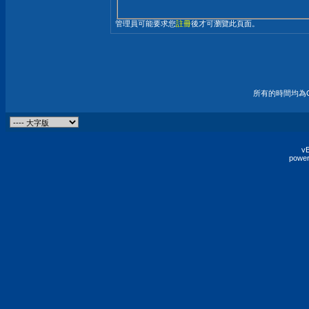
管理員可能要求您
註冊
後才可瀏覽此頁面。
所有的時間均為G
vB
power