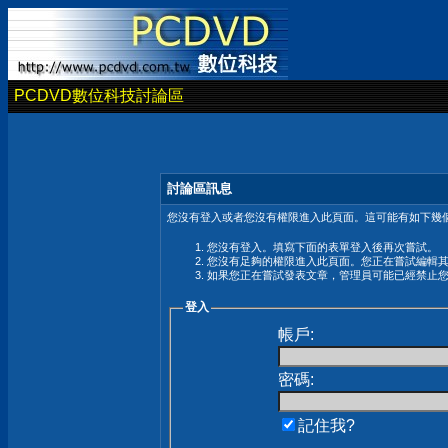
PCDVD數位科技討論區
討論區訊息
您沒有登入或者您沒有權限進入此頁面。這可能有如下幾個
您沒有登入。填寫下面的表單登入後再次嘗試。
您沒有足夠的權限進入此頁面。您正在嘗試編輯
如果您正在嘗試發表文章，管理員可能已經禁止
登入
帳戶:
密碼:
記住我?