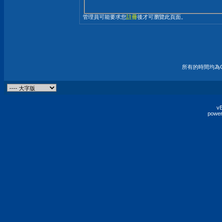
管理員可能要求您
註冊
後才可瀏覽此頁面。
所有的時間均為G
vB
power