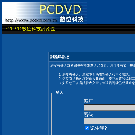
PCDVD數位科技討論區
討論區訊息
您沒有登入或者您沒有權限進入此頁面。這可能有如下幾個
您沒有登入。填寫下面的表單登入後再次嘗試。
您沒有足夠的權限進入此頁面。您正在嘗試編輯
如果您正在嘗試發表文章，管理員可能已經禁止
登入
帳戶:
密碼:
記住我?