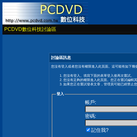
PCDVD數位科技討論區
討論區訊息
您沒有登入或者您沒有權限進入此頁面。這可能有如下幾個
您沒有登入。填寫下面的表單登入後再次嘗試。
您沒有足夠的權限進入此頁面。您正在嘗試編輯
如果您正在嘗試發表文章，管理員可能已經禁止
登入
帳戶:
密碼:
記住我?