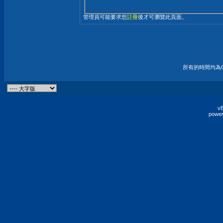
管理員可能要求您
註冊
後才可瀏覽此頁面。
所有的時間均為G
vB
power