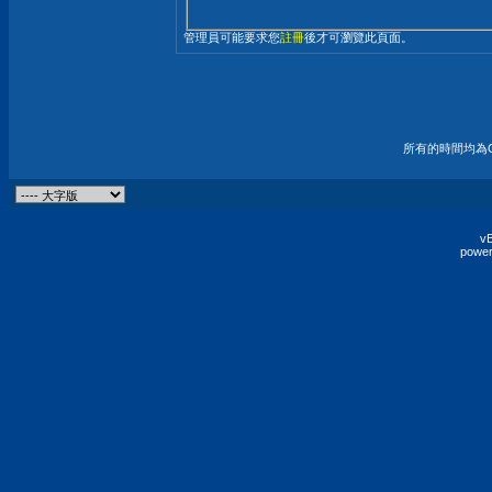
管理員可能要求您
註冊
後才可瀏覽此頁面。
所有的時間均為G
vB
power