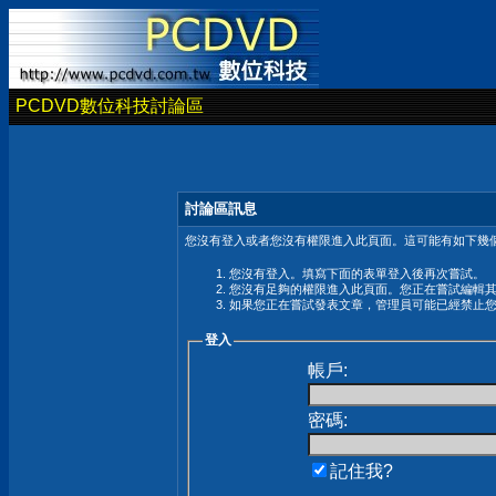
PCDVD數位科技討論區
討論區訊息
您沒有登入或者您沒有權限進入此頁面。這可能有如下幾個
您沒有登入。填寫下面的表單登入後再次嘗試。
您沒有足夠的權限進入此頁面。您正在嘗試編輯
如果您正在嘗試發表文章，管理員可能已經禁止
登入
帳戶:
密碼:
記住我?