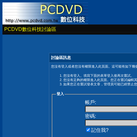
PCDVD數位科技討論區
討論區訊息
您沒有登入或者您沒有權限進入此頁面。這可能有如下幾個
您沒有登入。填寫下面的表單登入後再次嘗試。
您沒有足夠的權限進入此頁面。您正在嘗試編輯
如果您正在嘗試發表文章，管理員可能已經禁止
登入
帳戶:
密碼:
記住我?