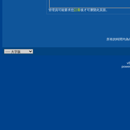
管理員可能要求您
註冊
後才可瀏覽此頁面。
所有的時間均為G
vB
power