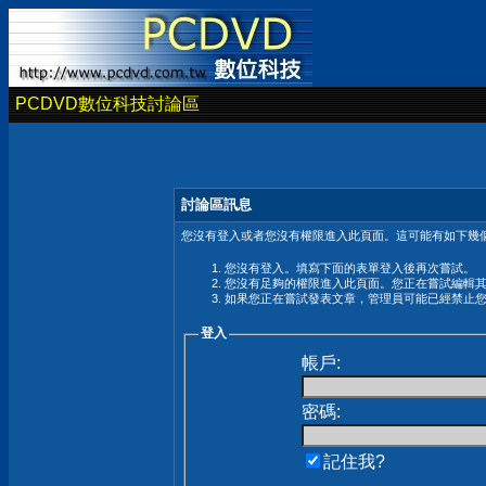
PCDVD數位科技討論區
討論區訊息
您沒有登入或者您沒有權限進入此頁面。這可能有如下幾個
您沒有登入。填寫下面的表單登入後再次嘗試。
您沒有足夠的權限進入此頁面。您正在嘗試編輯
如果您正在嘗試發表文章，管理員可能已經禁止
登入
帳戶:
密碼:
記住我?