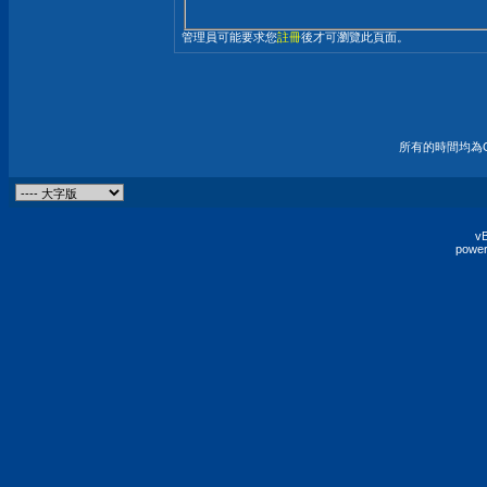
管理員可能要求您
註冊
後才可瀏覽此頁面。
所有的時間均為G
vB
power