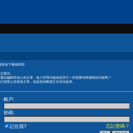
有如下幾個原因:
再次嘗試。
在嘗試編輯其他人的文章，進入管理功能或是其它一些需要特殊權限的功能嗎？
能已經禁止您發表文章，或是您的帳號正在等待啟用。
帳戶:
密碼:
忘記密碼？
記住我?