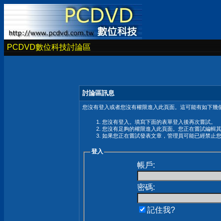
PCDVD數位科技討論區
討論區訊息
您沒有登入或者您沒有權限進入此頁面。這可能有如下幾個
您沒有登入。填寫下面的表單登入後再次嘗試。
您沒有足夠的權限進入此頁面。您正在嘗試編輯
如果您正在嘗試發表文章，管理員可能已經禁止
登入
帳戶:
密碼:
記住我?