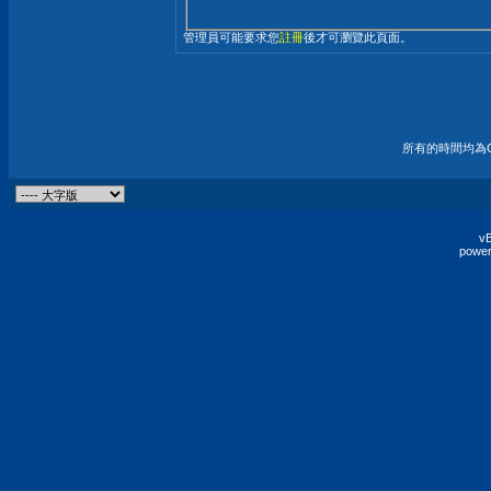
管理員可能要求您
註冊
後才可瀏覽此頁面。
所有的時間均為G
vB
power