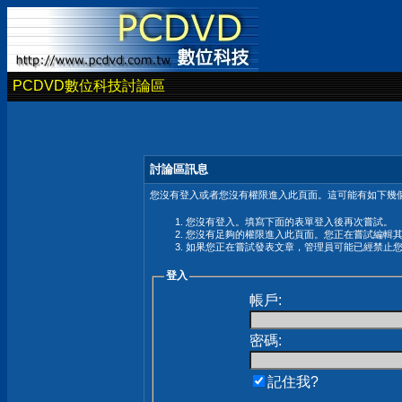
PCDVD數位科技討論區
討論區訊息
您沒有登入或者您沒有權限進入此頁面。這可能有如下幾個
您沒有登入。填寫下面的表單登入後再次嘗試。
您沒有足夠的權限進入此頁面。您正在嘗試編輯
如果您正在嘗試發表文章，管理員可能已經禁止
登入
帳戶:
密碼:
記住我?