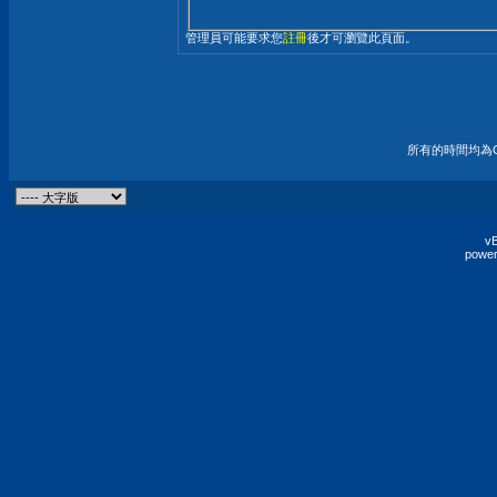
管理員可能要求您
註冊
後才可瀏覽此頁面。
所有的時間均為G
vB
power