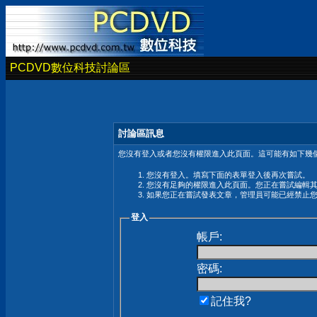
PCDVD數位科技討論區
討論區訊息
您沒有登入或者您沒有權限進入此頁面。這可能有如下幾個
您沒有登入。填寫下面的表單登入後再次嘗試。
您沒有足夠的權限進入此頁面。您正在嘗試編輯
如果您正在嘗試發表文章，管理員可能已經禁止
登入
帳戶:
密碼:
記住我?