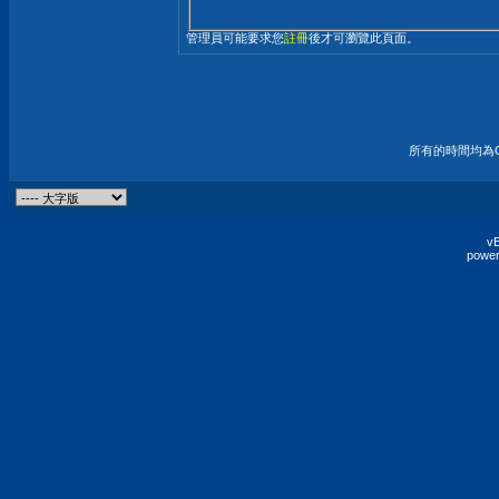
管理員可能要求您
註冊
後才可瀏覽此頁面。
所有的時間均為G
vB
power