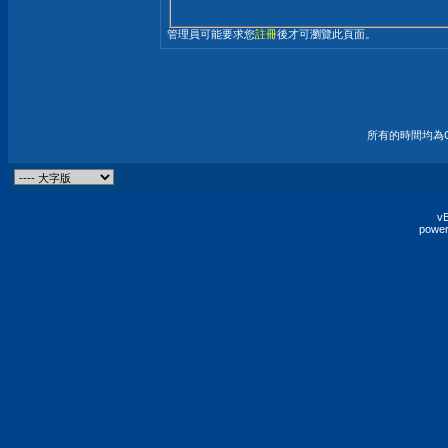
管理員可能要求您
註冊
後才可瀏覽此頁面。
所有的時間均為G
vB
power