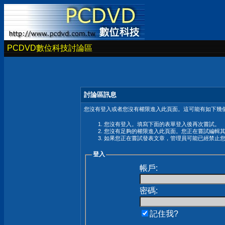
PCDVD數位科技討論區
討論區訊息
您沒有登入或者您沒有權限進入此頁面。這可能有如下幾個
您沒有登入。填寫下面的表單登入後再次嘗試。
您沒有足夠的權限進入此頁面。您正在嘗試編輯
如果您正在嘗試發表文章，管理員可能已經禁止
登入
帳戶:
密碼:
記住我?