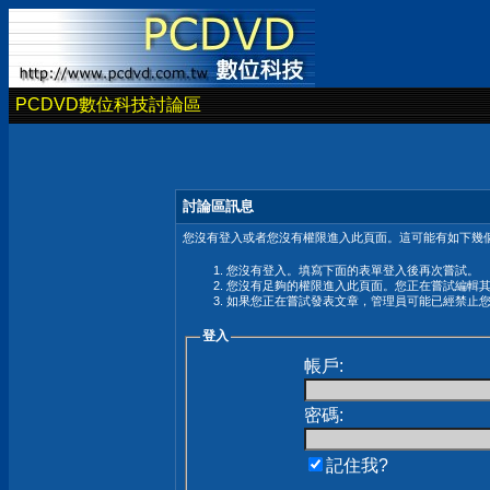
PCDVD數位科技討論區
討論區訊息
您沒有登入或者您沒有權限進入此頁面。這可能有如下幾個
您沒有登入。填寫下面的表單登入後再次嘗試。
您沒有足夠的權限進入此頁面。您正在嘗試編輯
如果您正在嘗試發表文章，管理員可能已經禁止
登入
帳戶:
密碼:
記住我?