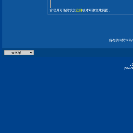
管理員可能要求您
註冊
後才可瀏覽此頁面。
所有的時間均為G
vB
power