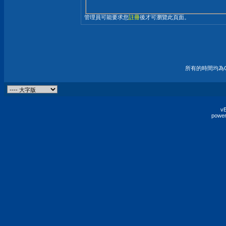
管理員可能要求您
註冊
後才可瀏覽此頁面。
所有的時間均為G
vB
power