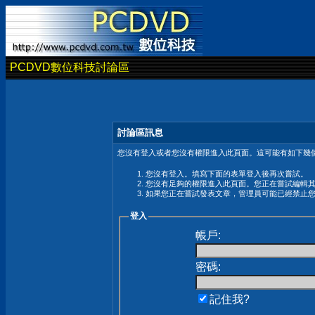
PCDVD數位科技討論區
討論區訊息
您沒有登入或者您沒有權限進入此頁面。這可能有如下幾個
您沒有登入。填寫下面的表單登入後再次嘗試。
您沒有足夠的權限進入此頁面。您正在嘗試編輯
如果您正在嘗試發表文章，管理員可能已經禁止
登入
帳戶:
密碼:
記住我?