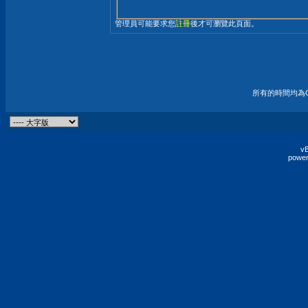
管理員可能要求您
註冊
後才可瀏覽此頁面。
所有的時間均為G
vB
power