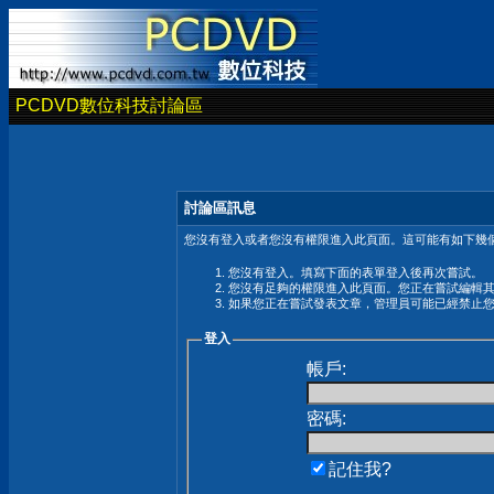
PCDVD數位科技討論區
討論區訊息
您沒有登入或者您沒有權限進入此頁面。這可能有如下幾個
您沒有登入。填寫下面的表單登入後再次嘗試。
您沒有足夠的權限進入此頁面。您正在嘗試編輯
如果您正在嘗試發表文章，管理員可能已經禁止
登入
帳戶:
密碼:
記住我?