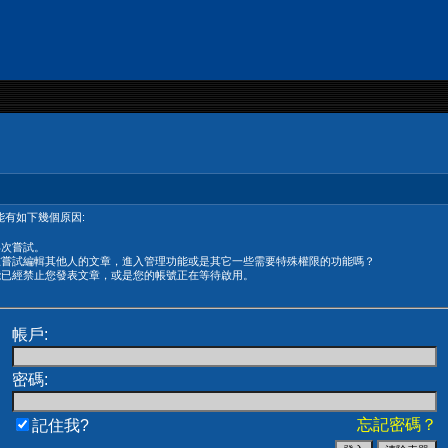
有如下幾個原因:
再次嘗試。
在嘗試編輯其他人的文章，進入管理功能或是其它一些需要特殊權限的功能嗎？
能已經禁止您發表文章，或是您的帳號正在等待啟用。
帳戶:
密碼:
忘記密碼？
記住我?