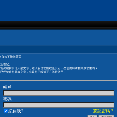
有如下幾個原因:
再次嘗試。
在嘗試編輯其他人的文章，進入管理功能或是其它一些需要特殊權限的功能嗎？
能已經禁止您發表文章，或是您的帳號正在等待啟用。
帳戶:
密碼:
忘記密碼？
記住我?