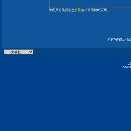
管理員可能要求您
註冊
後才可瀏覽此頁面。
所有的時間均為G
vB
power