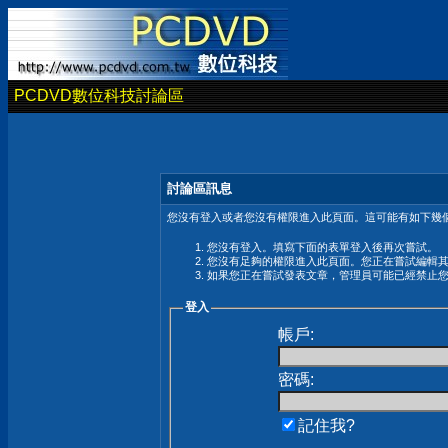
PCDVD數位科技討論區
討論區訊息
您沒有登入或者您沒有權限進入此頁面。這可能有如下幾個
您沒有登入。填寫下面的表單登入後再次嘗試。
您沒有足夠的權限進入此頁面。您正在嘗試編輯
如果您正在嘗試發表文章，管理員可能已經禁止
登入
帳戶:
密碼:
記住我?