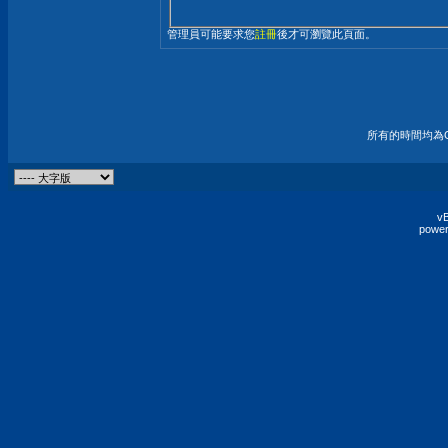
管理員可能要求您
註冊
後才可瀏覽此頁面。
所有的時間均為G
vB
power