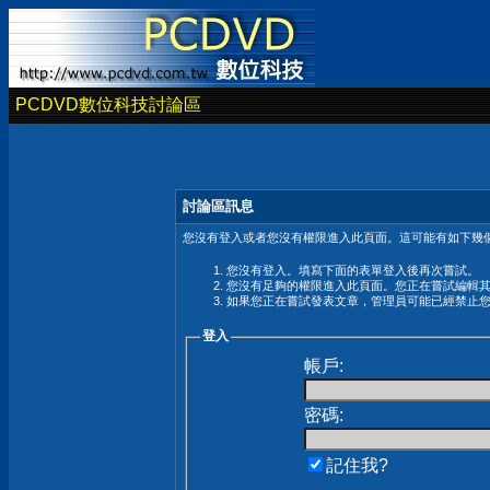
PCDVD數位科技討論區
討論區訊息
您沒有登入或者您沒有權限進入此頁面。這可能有如下幾個
您沒有登入。填寫下面的表單登入後再次嘗試。
您沒有足夠的權限進入此頁面。您正在嘗試編輯
如果您正在嘗試發表文章，管理員可能已經禁止
登入
帳戶:
密碼:
記住我?