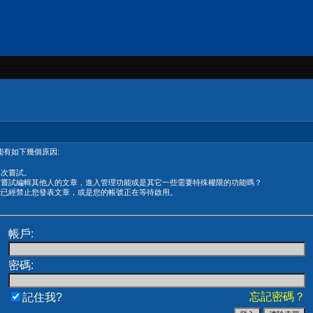
有如下幾個原因:
再次嘗試。
在嘗試編輯其他人的文章，進入管理功能或是其它一些需要特殊權限的功能嗎？
能已經禁止您發表文章，或是您的帳號正在等待啟用。
帳戶:
密碼:
忘記密碼？
記住我?