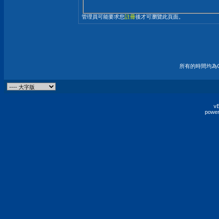
管理員可能要求您
註冊
後才可瀏覽此頁面。
所有的時間均為G
vB
power