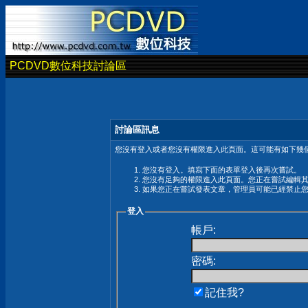
PCDVD數位科技討論區
討論區訊息
您沒有登入或者您沒有權限進入此頁面。這可能有如下幾個
您沒有登入。填寫下面的表單登入後再次嘗試。
您沒有足夠的權限進入此頁面。您正在嘗試編輯
如果您正在嘗試發表文章，管理員可能已經禁止
登入
帳戶:
密碼:
記住我?