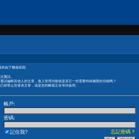
有如下幾個原因:
再次嘗試。
在嘗試編輯其他人的文章，進入管理功能或是其它一些需要特殊權限的功能嗎？
能已經禁止您發表文章，或是您的帳號正在等待啟用。
帳戶:
密碼:
忘記密碼？
記住我?