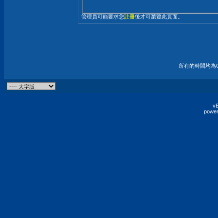
管理員可能要求您
註冊
後才可瀏覽此頁面。
所有的時間均為G
vB
power