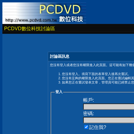
PCDVD數位科技討論區
討論區訊息
您沒有登入或者您沒有權限進入此頁面。這可能有如下幾個
您沒有登入。填寫下面的表單登入後再次嘗試。
您沒有足夠的權限進入此頁面。您正在嘗試編輯
如果您正在嘗試發表文章，管理員可能已經禁止
登入
帳戶:
密碼:
記住我?