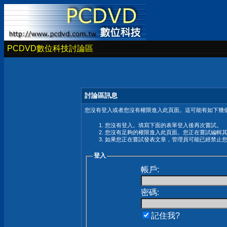
PCDVD數位科技討論區
討論區訊息
您沒有登入或者您沒有權限進入此頁面。這可能有如下幾個
您沒有登入。填寫下面的表單登入後再次嘗試。
您沒有足夠的權限進入此頁面。您正在嘗試編輯
如果您正在嘗試發表文章，管理員可能已經禁止
登入
帳戶:
密碼:
記住我?