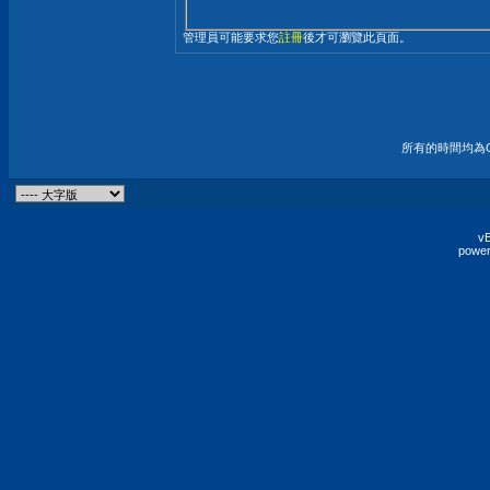
管理員可能要求您
註冊
後才可瀏覽此頁面。
所有的時間均為G
vB
power