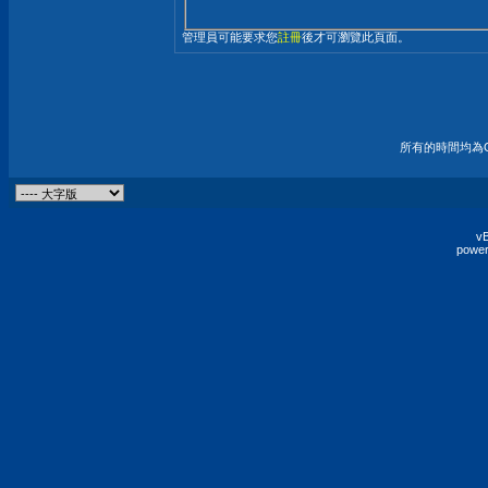
管理員可能要求您
註冊
後才可瀏覽此頁面。
所有的時間均為G
vB
power