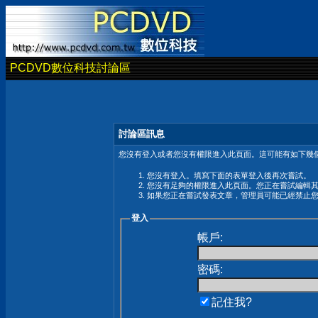
PCDVD數位科技討論區
討論區訊息
您沒有登入或者您沒有權限進入此頁面。這可能有如下幾個
您沒有登入。填寫下面的表單登入後再次嘗試。
您沒有足夠的權限進入此頁面。您正在嘗試編輯
如果您正在嘗試發表文章，管理員可能已經禁止
登入
帳戶:
密碼:
記住我?