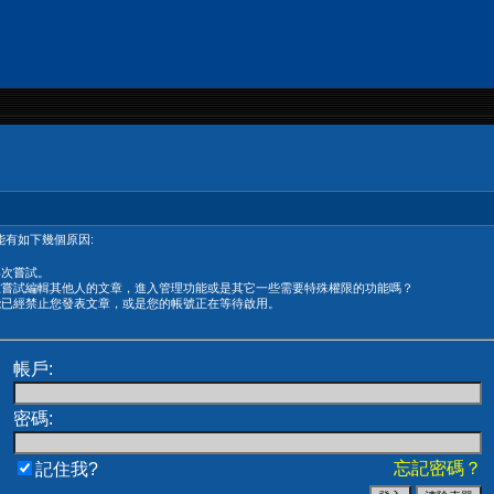
有如下幾個原因:
再次嘗試。
在嘗試編輯其他人的文章，進入管理功能或是其它一些需要特殊權限的功能嗎？
能已經禁止您發表文章，或是您的帳號正在等待啟用。
帳戶:
密碼:
忘記密碼？
記住我?