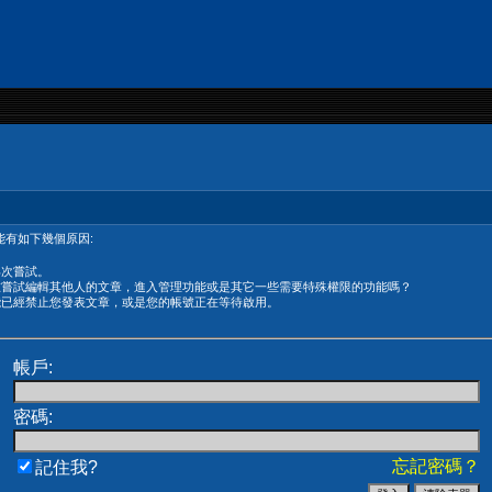
有如下幾個原因:
再次嘗試。
在嘗試編輯其他人的文章，進入管理功能或是其它一些需要特殊權限的功能嗎？
能已經禁止您發表文章，或是您的帳號正在等待啟用。
帳戶:
密碼:
忘記密碼？
記住我?