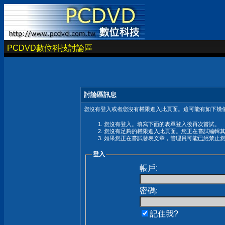
PCDVD數位科技討論區
討論區訊息
您沒有登入或者您沒有權限進入此頁面。這可能有如下幾個
您沒有登入。填寫下面的表單登入後再次嘗試。
您沒有足夠的權限進入此頁面。您正在嘗試編輯
如果您正在嘗試發表文章，管理員可能已經禁止
登入
帳戶:
密碼:
記住我?