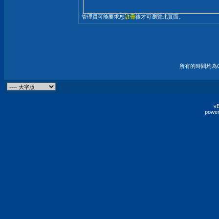
管理員可能要求您
註冊
後才可瀏覽此頁面。
所有的時間均為G
vB
power