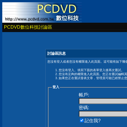
PCDVD數位科技討論區
討論區訊息
您沒有登入或者您沒有權限進入此頁面。這可能有如下幾個
您沒有登入。填寫下面的表單登入後再次嘗試。
您沒有足夠的權限進入此頁面。您正在嘗試編輯
如果您正在嘗試發表文章，管理員可能已經禁止
登入
帳戶:
密碼:
記住我?