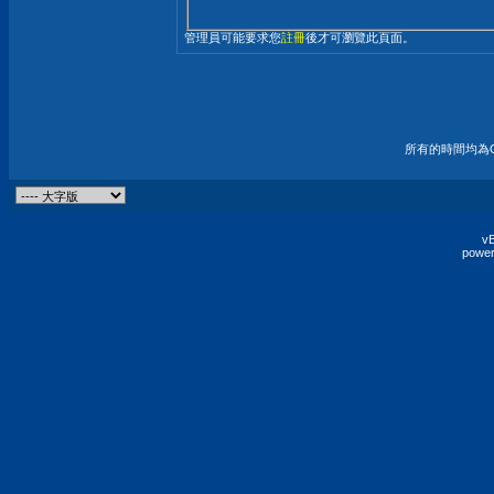
管理員可能要求您
註冊
後才可瀏覽此頁面。
所有的時間均為G
vB
power