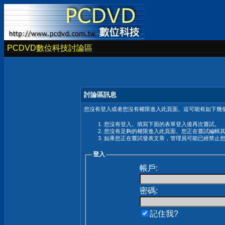
PCDVD數位科技討論區
討論區訊息
您沒有登入或者您沒有權限進入此頁面。這可能有如下幾個
您沒有登入。填寫下面的表單登入後再次嘗試。
您沒有足夠的權限進入此頁面。您正在嘗試編輯
如果您正在嘗試發表文章，管理員可能已經禁止
登入
帳戶:
密碼:
記住我?