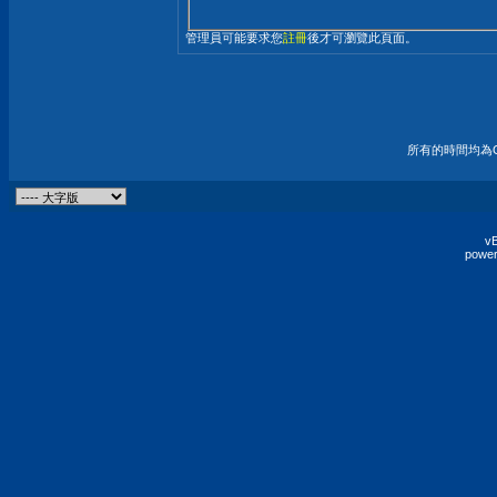
管理員可能要求您
註冊
後才可瀏覽此頁面。
所有的時間均為G
vB
power