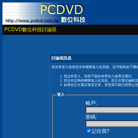
PCDVD數位科技討論區
討論區訊息
您沒有登入或者您沒有權限進入此頁面。這可能有如下幾個
您沒有登入。填寫下面的表單登入後再次嘗試。
您沒有足夠的權限進入此頁面。您正在嘗試編輯
如果您正在嘗試發表文章，管理員可能已經禁止
登入
帳戶:
密碼:
記住我?