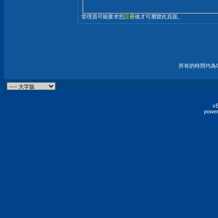
管理員可能要求您
註冊
後才可瀏覽此頁面。
所有的時間均為G
vB
power