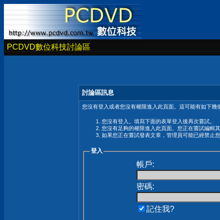
PCDVD數位科技討論區
討論區訊息
您沒有登入或者您沒有權限進入此頁面。這可能有如下幾個
您沒有登入。填寫下面的表單登入後再次嘗試。
您沒有足夠的權限進入此頁面。您正在嘗試編輯
如果您正在嘗試發表文章，管理員可能已經禁止
登入
帳戶:
密碼:
記住我?