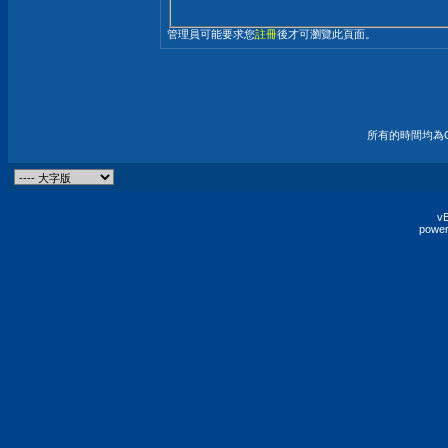
管理員可能要求您
註冊
後才可瀏覽此頁面。
所有的時間均為G
vB
power