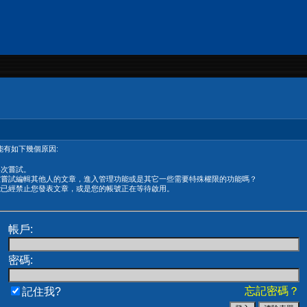
有如下幾個原因:
再次嘗試。
在嘗試編輯其他人的文章，進入管理功能或是其它一些需要特殊權限的功能嗎？
能已經禁止您發表文章，或是您的帳號正在等待啟用。
帳戶:
密碼:
忘記密碼？
記住我?