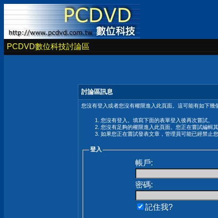
PCDVD數位科技討論區
討論區訊息
您沒有登入或者您沒有權限進入此頁面。這可能有如下幾個
您沒有登入。填寫下面的表單登入後再次嘗試。
您沒有足夠的權限進入此頁面。您正在嘗試編輯
如果您正在嘗試發表文章，管理員可能已經禁止
登入
帳戶:
密碼:
記住我?