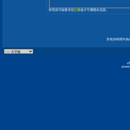
管理員可能要求您
註冊
後才可瀏覽此頁面。
所有的時間均為G
vB
power