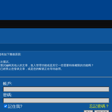
有如下幾個原因:
再次嘗試。
在嘗試編輯其他人的文章，進入管理功能或是其它一些需要特殊權限的功能嗎？
能已經禁止您發表文章，或是您的帳號正在等待啟用。
帳戶:
密碼:
忘記密碼？
記住我?