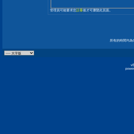
管理員可能要求您
註冊
後才可瀏覽此頁面。
所有的時間均為G
vB
power