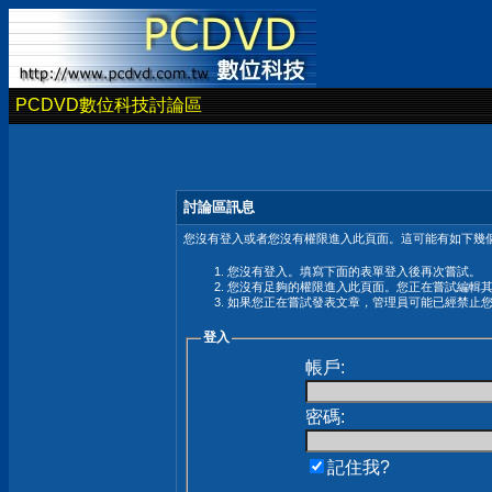
PCDVD數位科技討論區
討論區訊息
您沒有登入或者您沒有權限進入此頁面。這可能有如下幾個
您沒有登入。填寫下面的表單登入後再次嘗試。
您沒有足夠的權限進入此頁面。您正在嘗試編輯
如果您正在嘗試發表文章，管理員可能已經禁止
登入
帳戶:
密碼:
記住我?