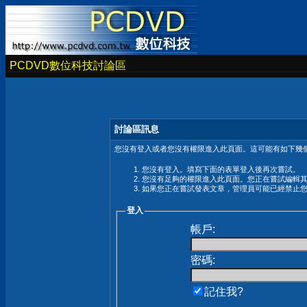
PCDVD數位科技討論區
討論區訊息
您沒有登入或者您沒有權限進入此頁面。這可能有如下幾個
您沒有登入。填寫下面的表單登入後再次嘗試。
您沒有足夠的權限進入此頁面。您正在嘗試編輯
如果您正在嘗試發表文章，管理員可能已經禁止
登入
帳戶:
密碼:
記住我?