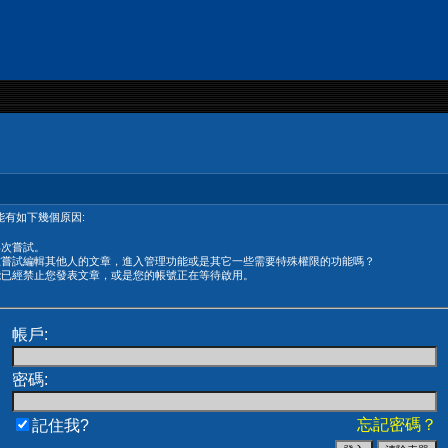
有如下幾個原因:
再次嘗試。
在嘗試編輯其他人的文章，進入管理功能或是其它一些需要特殊權限的功能嗎？
能已經禁止您發表文章，或是您的帳號正在等待啟用。
帳戶:
密碼:
忘記密碼？
記住我?