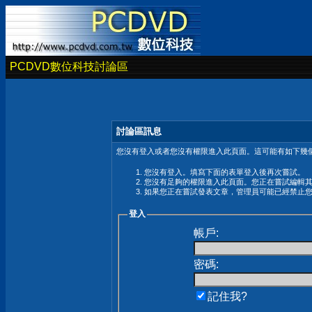
PCDVD數位科技討論區
討論區訊息
您沒有登入或者您沒有權限進入此頁面。這可能有如下幾個
您沒有登入。填寫下面的表單登入後再次嘗試。
您沒有足夠的權限進入此頁面。您正在嘗試編輯
如果您正在嘗試發表文章，管理員可能已經禁止
登入
帳戶:
密碼:
記住我?