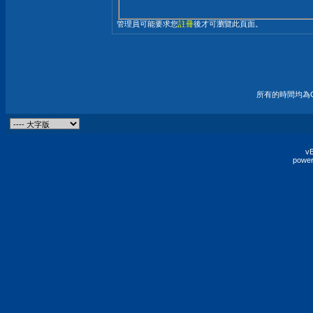
管理員可能要求您
註冊
後才可瀏覽此頁面。
所有的時間均為G
vB
power