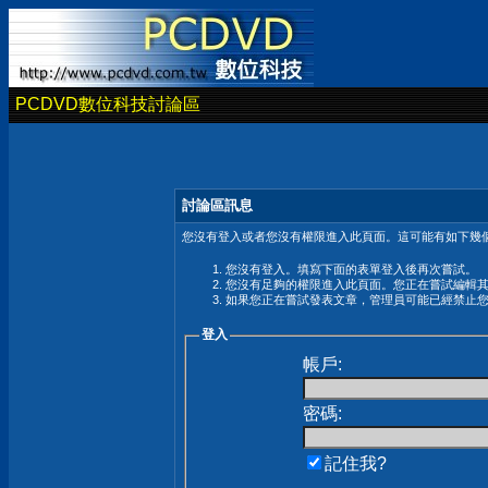
PCDVD數位科技討論區
討論區訊息
您沒有登入或者您沒有權限進入此頁面。這可能有如下幾個
您沒有登入。填寫下面的表單登入後再次嘗試。
您沒有足夠的權限進入此頁面。您正在嘗試編輯
如果您正在嘗試發表文章，管理員可能已經禁止
登入
帳戶:
密碼:
記住我?