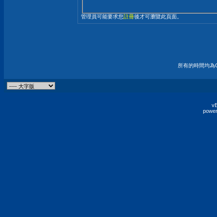
管理員可能要求您
註冊
後才可瀏覽此頁面。
所有的時間均為G
vB
power