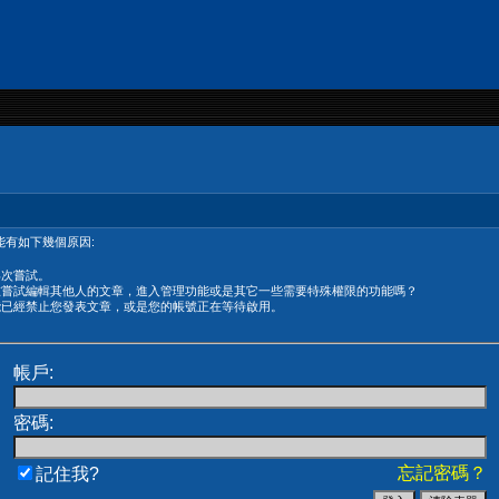
有如下幾個原因:
再次嘗試。
在嘗試編輯其他人的文章，進入管理功能或是其它一些需要特殊權限的功能嗎？
能已經禁止您發表文章，或是您的帳號正在等待啟用。
帳戶:
密碼:
忘記密碼？
記住我?