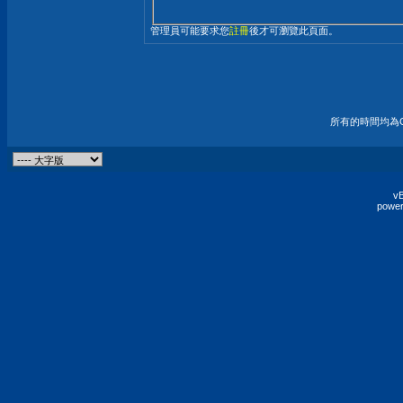
管理員可能要求您
註冊
後才可瀏覽此頁面。
所有的時間均為G
vB
power