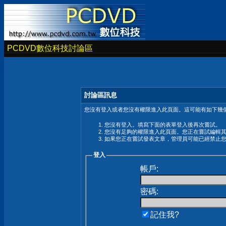
PCDVD數位科技討論區
討論區訊息
您沒有登入或者您沒有權限進入此頁面。這可能有如下幾個
您沒有登入。填寫下面的表單登入後再次嘗試。
您沒有足夠的權限進入此頁面。您正在嘗試編輯
如果您正在嘗試發表文章，管理員可能已經禁止
登入
帳戶:
密碼:
記住我?