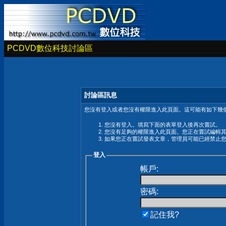
PCDVD數位科技討論區
討論區訊息
您沒有登入或者您沒有權限進入此頁面。這可能有如下幾個
您沒有登入。填寫下面的表單登入後再次嘗試。
您沒有足夠的權限進入此頁面。您正在嘗試編輯
如果您正在嘗試發表文章，管理員可能已經禁止
登入
帳戶:
密碼:
記住我?