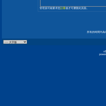
管理員可能要求您
註冊
後才可瀏覽此頁面。
所有的時間均為G
vB
power