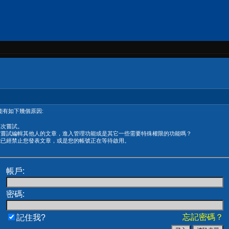
有如下幾個原因:
再次嘗試。
在嘗試編輯其他人的文章，進入管理功能或是其它一些需要特殊權限的功能嗎？
能已經禁止您發表文章，或是您的帳號正在等待啟用。
帳戶:
密碼:
忘記密碼？
記住我?