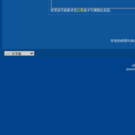
管理員可能要求您
註冊
後才可瀏覽此頁面。
所有的時間均為G
vB
power