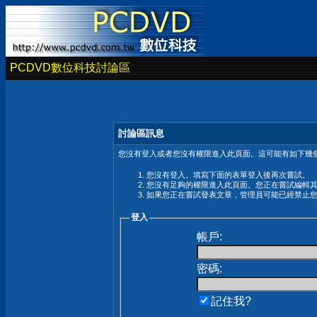
PCDVD數位科技討論區
討論區訊息
您沒有登入或者您沒有權限進入此頁面。這可能有如下幾個
您沒有登入。填寫下面的表單登入後再次嘗試。
您沒有足夠的權限進入此頁面。您正在嘗試編輯
如果您正在嘗試發表文章，管理員可能已經禁止
登入
帳戶:
密碼:
記住我?